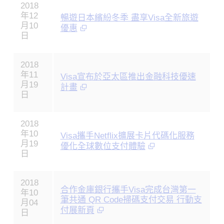
2018
年12
暢遊日本繽紛冬季 盡享Visa全新旅遊
月10
優惠
日
2018
年11
Visa宣布於亞太區推出金融科技優速
月19
計畫
日
2018
年10
Visa攜手Netflix擴展卡片代碼化服務
月19
優化全球數位支付體驗
日
2018
合作金庫銀行攜手Visa完成台灣第一
年10
筆共通 QR Code掃碼支付交易 行動支
月04
付展新頁
日