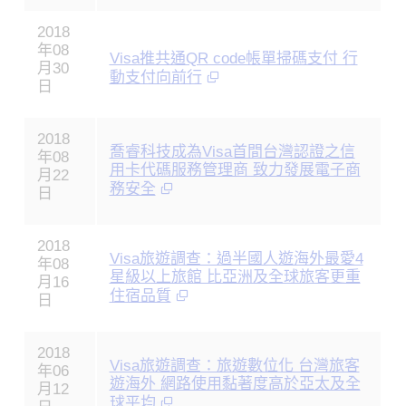
2018
年08
Visa推共通QR code帳單掃碼支付 行
月30
動支付向前行
日
2018
喬睿科技成為Visa首間台灣認證之信
年08
用卡代碼服務管理商 致力發展電子商
月22
務安全
日
2018
Visa旅遊調查：過半國人遊海外最愛4
年08
星級以上旅館 比亞洲及全球旅客更重
月16
住宿品質
日
2018
Visa旅遊調查：旅遊數位化 台灣旅客
年06
遊海外 網路使用黏著度高於亞太及全
月12
球平均