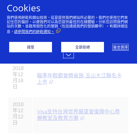
跳到內容
Cookies
我們使用餅乾和類似技術，這是提供我們網站所必需的。我們也使用它們來
記住您的偏好，以便我們可以為您提供最佳的在線體驗，分析您訪問我們網
站的次數，並啟用個性化的營銷（包括通過我們的營銷夥伴）。有關詳細信
新聞稿 (2018)
息，
請參閱我們的餅乾通知。
接受
全部拒絕
審查選擇
日期
新聞稿
掌
2018
握
年12
瞄準年輕都會精省族 玉山大江聯名卡
最
月18
新
上市
日
的
Visa
新
2018
聞。
年12
Visa支持台灣世界展望會復興中心育
月12
樂教室及教育方案
日