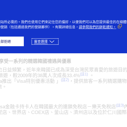
跳到內容
個人
企業
創新者
大眾
網站所必需的。我們也使用它們來記住您的偏好，以便我們可以為您提供最佳的在線體
的營銷（包括通過我們的營銷夥伴）。有關詳細信息，
請參閱我們的餅乾通知。
春遊韓國樂享旅遊優惠
全部拒絕
審查選擇
卡人享受一系列的精選韓國禮遇與優惠
也日益頻繁，近年來韓國已成為深受台灣民眾喜愛的旅遊目
(註1)
遊，較2009年的38萬人次成長33.4%
。
(註2)
推出「Visa特別優惠活動 」
，提供旅客一系列精選購物
旅。
(註3)
卡及Visa金融卡持卡人在韓國最大的連鎖免稅店－樂天免稅店
堂店、世界店、COEX店、釜山店、濟州店以及位於仁川國