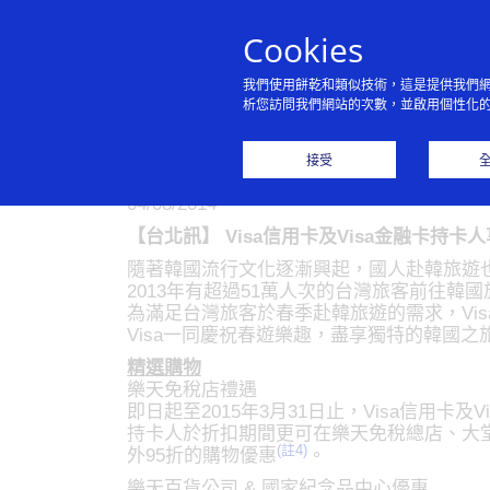
Cookies
我們使用餅乾和類似技術，這是提供我們
析您訪問我們網站的次數，並啟用個性化
Visa持卡人
接受
04/08/2014
【台北訊】 Visa信用卡及Visa金融卡持
隨著韓國流行文化逐漸興起，國人赴韓旅遊
2013年有超過51萬人次的台灣旅客前往韓國旅
為滿足台灣旅客於春季赴韓旅遊的需求，Visa
Visa一同慶祝春遊樂趣，盡享獨特的韓國之
精選購物
樂天免稅店禮遇
即日起至2015年3月31日止，Visa信用
持卡人於折扣期間更可在樂天免稅總店、大
(註4)
外95折的購物優惠
。
樂天百貨公司 & 國家紀念品中心優惠