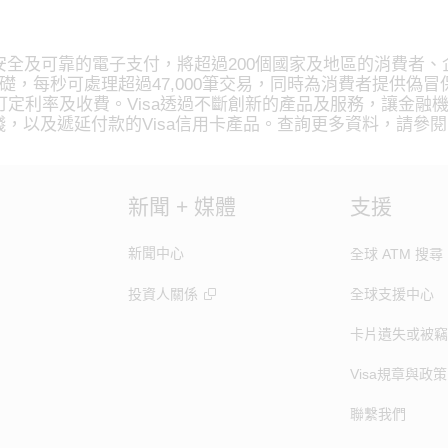
安全及可靠的電子支付，將超過200個國家及地區的消費者、
基礎，每秒可處理超過47,000筆交易，同時為消費者提供偽
定利率及收費。Visa透過不斷創新的產品及服務，讓金融
子錢，以及遞延付款的Visa信用卡產品。查詢更多資料，請參閱
新聞 + 媒體
支援
新聞中心
全球 ATM 搜尋
投資人關係
全球支援中心
卡片遺失或被竊
Visa規章與政策
聯繫我們