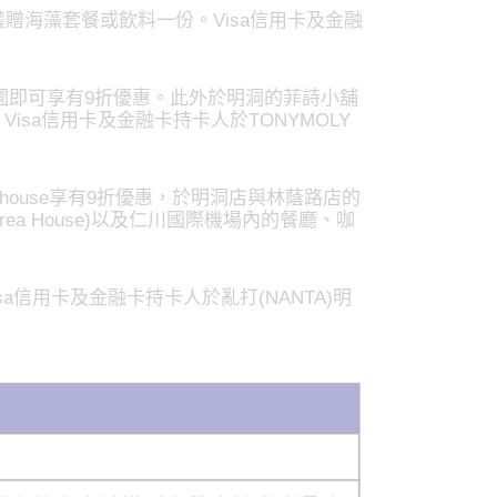
獲贈海藻套餐或飲料一份。Visa信用卡及金融
萬韓圜即可享有9折優惠。此外於明洞的菲詩小舖
遇。Visa信用卡及金融卡持卡人於TONYMOLY
eahouse享有9折優惠，於明洞店與林蔭路店的
orea House)以及仁川國際機場內的餐廳、咖
a信用卡及金融卡持卡人於亂打(NANTA)明