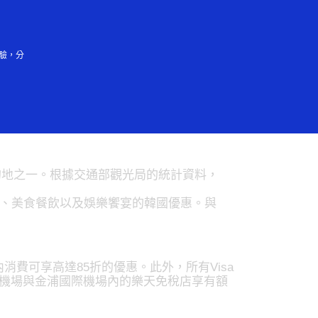
登入/註冊
驗，分
的地之一。根據交通部觀光局的統計資料，
、美食餐飲以及娛樂饗宴的韓國優惠。與
內消費可享高達85折的優惠。此外，所有Visa
際機場與金浦國際機場內的樂天免稅店享有額