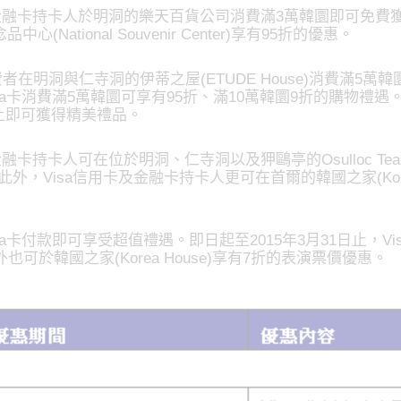
用卡與金融卡持卡人於明洞的樂天百貨公司消費滿3萬韓圜即可免費
tional Souvenir Center)享有95折的優惠。
費者在明洞與仁寺洞的伊蒂之屋(ETUDE House)消費滿5
N)使用Visa卡消費滿5萬韓圜可享有95折、滿10萬韓圜9折的購物禮
以上即可獲得精美禮品。
及金融卡持卡人可在位於明洞、仁寺洞以及狎鷗亭的Osulloc T
折優惠。此外，Visa信用卡及金融卡持卡人更可在首爾的韓國之家(K
卡付款即可享受超值禮遇。即日起至2015年3月31日止，Vis
於韓國之家(Korea House)享有7折的表演票價優惠。