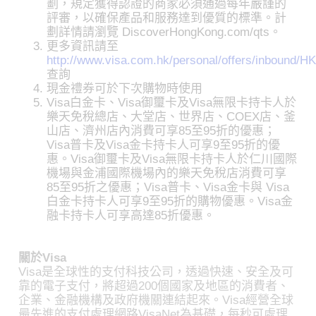
劃，規定獲得認證的商家必須通過每年嚴謹的
評審，以確保產品和服務達到優質的標準。計
劃詳情請瀏覽 DiscoverHongKong.com/qts。
更多資訊請至
http://www.visa.com.hk/personal/offers/inbound
查詢
現金禮券可於下次購物時使用
Visa白金卡、Visa御璽卡及Visa無限卡持卡人於
樂天免稅總店、大堂店、世界店、COEX店、釜
山店、濟州店內消費可享85至95折的優惠；
Visa普卡及Visa金卡持卡人可享9至95折的優
惠。Visa御璽卡及Visa無限卡持卡人於仁川國際
機場與金浦國際機場內的樂天免稅店消費可享
85至95折之優惠；Visa普卡、Visa金卡與 Visa
白金卡持卡人可享9至95折的購物優惠。Visa金
融卡持卡人可享高達85折優惠。
關於Visa
Visa是全球性的支付科技公司，透過快速、安全及可
靠的電子支付，將超過200個國家及地區的消費者、
企業、金融機構及政府機關連結起來。Visa經營全球
最先進的支付處理網路VisaNet為基礎，每秒可處理