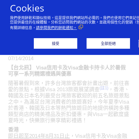
跳到內容
Cookies
我們使用餅乾和類似技術，這是提供我們網站所必需的。我們也使用它們來記
與Visa一同歡慶夏日樂趣
您提供最佳的在線體驗，分析您訪問我們網站的次數，並啟用個性化的營銷（
有關詳細信息，
請參閱我們的餅乾通知。
盡享香港、韓國及日本旅
遊優惠
接受
全部拒絕
07/14/2014
【台北訊】 Visa信用卡及Visa金融卡持卡人於暑假
可享一系列精選禮遇與優惠
隨著暑假到來，許多台灣旅客都會計畫出遊，前往喜
(註1)
愛的景點。根據Visa 2013旅遊展望調查
，香港、
韓國及日本名列最受台灣旅客歡迎的前五名旅遊景點
之中。為滿足台灣消費者的旅遊喜好，今年夏季Visa
於香港、韓國及日本等熱門旅遊目的地提供橫跨多種
類型商店的精美禮品及折扣優惠。與Visa一起歡度盛
夏時光，快樂旅行樂享精彩禮遇！
香港
即日起至2014年8月31日止
，Visa信用卡及Visa金融