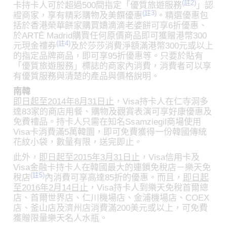
(註2)
卡持卡人可於超過500間指定「優質旅遊服務
」認
(註3)
證商家，享有精彩購物及美饌優惠
。精選優惠包
括於香港榮華餅家購買嬌滴滴老婆餅可享6折優惠、
於ARTĒ Madrid購買任何原價商品即可獲贈港幣300
(註4)
元現金禮券
及於莎莎消費淨額滿港幣300元或以上
的指定品牌商品，即可享95折優惠等。只要於貼有
「優質旅遊服務」標誌的商家內消費，消費者可以享
有優質服務與清楚的產品與價格說明。
南韓
即日起至2014年8月31日止
，Visa持卡人在仁寺洞多
達83家的商店用餐、購物及觀賞表演可享好康優惠及
免費禮品。持卡人只需在知名Ssamziegil商場使用
Visa卡消費滿5萬韓圜，即可免費獲得一份韓國傳統
花紋小袋，數量有限，送完即止。
此外，
即日起至2015年3月31日止
，Visa信用卡及
Visa金融卡持卡人在韓國最大的連鎖免稅店－樂天免
(註5)
稅店
內消費可享高達85折的優惠。而且，
即日起
至2016年2月14日止
，Visa持卡人到樂天免稅首爾總
店、首爾世界店、仁川機場店、金浦機場店、COEX
店、釜山店及濟州店消費滿200美元或以上，可免費
獲贈限量樂天名人水瓶。