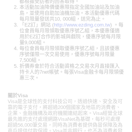
都根據受訪者的回答取得。
本活動加油降價優惠限指定全國加油站及加油
島，並使用自助加油機加油。本活動優惠代碼
每月限量發送共10, 000組，送完為止。
「EZ訂」網站 (
http://www.ezding.com.tw
) 。每
位會員每月限領取優惠序號乙組，本優惠僅適
用於EZ訂合作的影城與戲院，優惠序號每月限
量9,000組。
每位會員每月限領取優惠序號乙組，且該優惠
序號僅限一次交易使用，優惠序號每月限量
7,500組。
折價券會於符合活動資格之交易次月直接匯入
持卡人的7net帳號。每張Visa金融卡每月限領優
惠三次。
關於Visa
Visa是全球性的支付科技公司，透過快速、安全及可
靠的電子支付，將超過200個國家及地區的消費者、
企業、金融機構及政府機關連結起來。Visa經營全球
最先進的支付處理網路VisaNet為基礎，每秒可處理
超過56,000筆交易，同時為消費者提供偽冒保障及為
商戶提供付款保證。Visa並非銀行，也不為消費者發