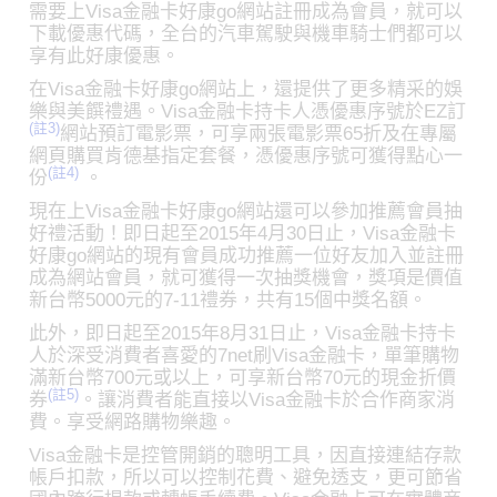
需要上Visa金融卡好康go網站註冊成為會員，就可以
下載優惠代碼，全台的汽車駕駛與機車騎士們都可以
享有此好康優惠。
在Visa金融卡好康go網站上，還提供了更多精采的娛
樂與美饌禮遇。Visa金融卡持卡人憑優惠序號於EZ訂
(註3)
網站預訂電影票，可享兩張電影票65折及在專屬
網頁購買肯德基指定套餐，憑優惠序號可獲得點心一
(註4)
份
。
現在上Visa金融卡好康go網站還可以參加推薦會員抽
好禮活動！即日起至2015年4月30日止，Visa金融卡
好康go網站的現有會員成功推薦一位好友加入並註冊
成為網站會員，就可獲得一次抽獎機會，獎項是價值
新台幣5000元的7-11禮券，共有15個中獎名額。
此外，即日起至2015年8月31日止，Visa金融卡持卡
人於深受消費者喜愛的7net刷Visa金融卡，單筆購物
滿新台幣700元或以上，可享新台幣70元的現金折價
(註5)
券
。讓消費者能直接以Visa金融卡於合作商家消
費。享受網路購物樂趣。
Visa金融卡是控管開銷的聰明工具，因直接連結存款
帳戶扣款，所以可以控制花費、避免透支，更可節省