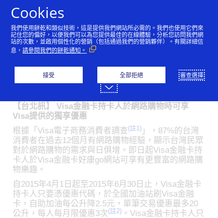
跳到內容
Cookies
我們使用餅乾和類似技術，這是提供我們網站所必需的。我們也使用它們來
持Visa金融卡於Visa金融
記住您的偏好，以便我們可以為您提供最佳的在線體驗，分析您訪問我們網
站的次數，並啟用個性化的營銷（包括通過我們的營銷夥伴）。有關詳細信
息，
請參閱我們的餅乾通知。
卡好康Go網站與7net消費
樂享豐富網購優惠
接受
全部拒絕
審查選擇
04/01/2015
【台北訊】 Visa金融卡持卡人於網路購物時可享
Visa提供的獨享優惠
(註1)
根據「Visa電子商務消費者調查
」，87%的台灣
消費者在過去12個月有網路購物經驗，顯示台灣民眾
對於網路購物的需求與日俱增。即日起Visa金融卡持
卡人於Visa金融卡好康go網站可享有更豐富的網路購
物樂趣。
自2015年4月1日起至2015年6月30日止，Visa金融卡
持卡人只要憑優惠代碼，於全國加油站刷Visa金融
卡，自助加油每公升降2.5元，單筆交易優惠最多20
(註2)
公升，每人每月限優惠3次
。Visa金融卡持卡人只