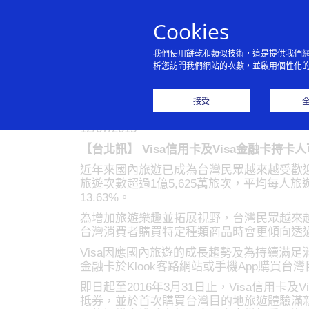
Cookies
我們使用餅乾和類似技術，這是提供我們
析您訪問我們網站的次數，並啟用個性化
Visa持卡人樂
接受
12/07/2015
【台北訊】 Visa信用卡及Visa金融卡持卡
近年來國內旅遊已成為台灣民眾越來越受歡迎
旅遊次數超過1億5,625萬旅次，平均每人旅遊達
13.63%。
為增加旅遊樂趣並拓展視野，台灣民眾越來越嚮
台灣消費者購買特定種類商品時會更傾向透過網
Visa因應國內旅遊的成長趨勢及為持續滿足消
金融卡於Klook客路網站或手機App購買
即日起至2016年3月31日止，Visa信用卡
抵券，並於首次購買台灣目的地旅遊體驗滿新台