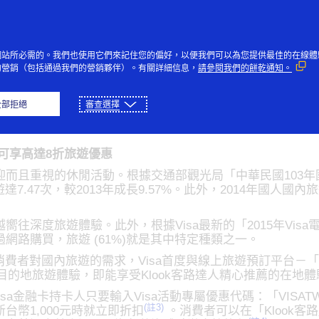
跳到內容
個人
企業
創新者
大眾
網站所必需的。我們也使用它們來記住您的偏好，以便我們可以為您提供最佳的在線體
的營銷（包括通過我們的營銷夥伴）。有關詳細信息，
請參閱我們的餅乾通知。
享Klook客路精彩旅遊
全部拒絕
審查選擇
人可享高達8折旅遊優惠
而且重視的休閒活動。根據交通部觀光局「中華民國103年
7.47次，較2013年成長9.57%。此外，2014年國人國內旅
往深度旅遊體驗。此外，根據Visa最新的「2015年Vis
路購買，旅遊 (61%)就是其中特定種類之一。
費者對國內旅遊的需求，Visa首度與線上旅遊預訂平台－「Klo
台灣目的地旅遊體驗，即能享受Klook客路達人精心推薦的在地
及Visa金融卡持卡人只要輸入Visa活動專屬優惠代碼：「VIS
(註3)
幣1,000元時就立即折扣
。消費者可以在「Klook