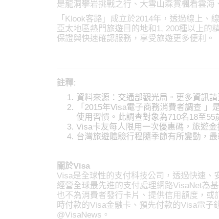
是龍洞攀岩挑戰之行、大雪山森賞楓看雲海
「Klook客路」成立於2014年，透過線
亞太地區熱門旅遊目的地和1, 200種以上的
保證與快速確認服務，享受旅遊更多便利。
註釋:
資料來源：交通部觀光局。更多資訊請
「2015年Visa電子商務消費者調查
使用習慣。此調查對象為710名18至
Visa卡友每人限用一次優惠碼，旅遊金
台灣旅遊體驗行程隨季節有所變動，最新
關於Visa
Visa是全球性的支付科技公司，透過快速、
經營全球最先進的支付處理網路VisaNet為
也不為消費者發行卡片、提供信用額度，或訂
時付款的Visa金融卡、預先付款的Visa電
@VisaNews。