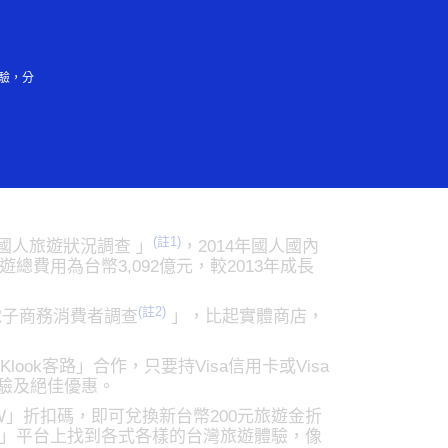
登入/註冊
驗，分
禮遇
(註1)
國人旅遊狀況調查 」
，2014年國人國內
遊總費用為台幣3,092億元，較2013年成長
(註2)
a電子商務消費者調查
」，比起實體商店，
ok客路」合作，只要持Visa信用卡或Visa
體驗及絕佳優惠。
ATW」折扣碼，即可兌換新台幣200元旅遊金折
客路」平台上找到各式各樣的台灣旅遊體驗，像