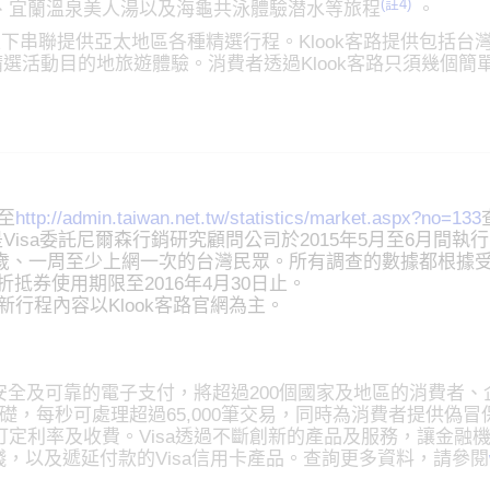
(註4)
、宜蘭溫泉美人湯以及海龜共泳體驗潜水等旅程
。
上、線下串聯提供亞太地區各種精選行程。Klook客路提供包括
精選活動目的地旅遊體驗。消費者透過Klook客路只須幾個簡
至
http://admin.taiwan.net.tw/statistics/market.aspx?no=133
 」是Visa委託尼爾森行銷研究顧問公司於2015年5月至6月
55歲、一周至少上網一次的台灣民眾。所有調查的數據都根據
折抵券使用期限至2016年4月30日止。
行程內容以Klook客路官網為主。
安全及可靠的電子支付，將超過200個國家及地區的消費者、
基礎，每秒可處理超過65,000筆交易，同時為消費者提供偽
定利率及收費。Visa透過不斷創新的產品及服務，讓金融
子錢，以及遞延付款的Visa信用卡產品。查詢更多資料，請參閱