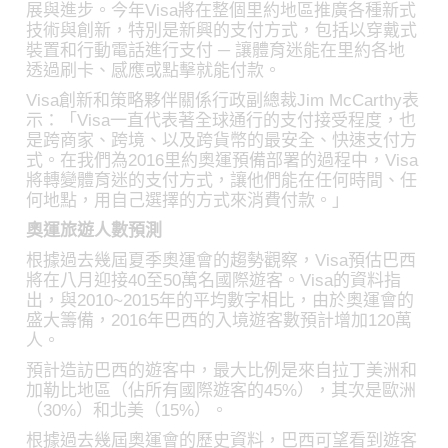
展與進步。今年Visa將在整個里約地區推廣各種新式
技術與創新，特別是新興的支付方式，包括以穿戴式
裝置和行動電話進行支付 ─ 讓體育迷能在里約各地
透過刷卡、感應或點擊就能付款。
Visa創新和策略夥伴關係行政副總裁Jim McCarthy表
示：「Visa一直代表著全球通行的支付接受程度，也
是跨商家、跨境、以及跨貨幣的最安全、快速支付方
式。在我們為2016里約奧運預備部署的過程中，Visa
將轉變體育迷的支付方式，讓他們能在任何時間、任
何地點，用自己選擇的方式來消費付款。」
奧運旅遊人數預測
根據過去幾屆夏季奧運會的趨勢觀察，Visa預估巴西
將在八月迎接40至50萬名國際遊客。Visa的資料指
出，與2010~2015年的平均數字相比，由於奧運會的
盛大籌備，2016年巴西的入境遊客數預計增加120萬
人。
預計造訪巴西的遊客中，最大比例是來自拉丁美洲和
加勒比地區（佔所有國際遊客的45%），其次是歐洲
（30%）和北美（15%）。
根據過去幾屆奧運會的歷史資料，巴西可望看到遊客