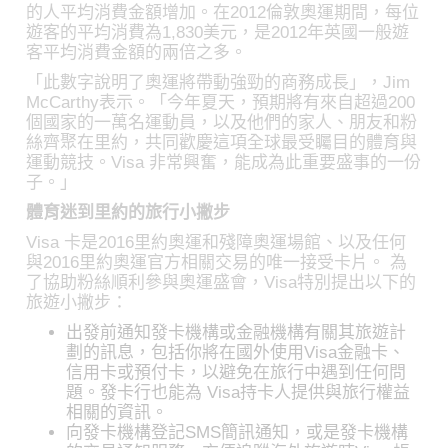
的人平均消費金額增加。在2012倫敦奧運期間，每位
遊客的平均消費為1,830美元，是2012年英國一般遊
客平均消費金額的兩倍之多。
「此數字說明了奧運將帶動強勁的商務成長」，Jim
McCarthy表示。「今年夏天，預期將有來自超過200
個國家的一萬名運動員，以及他們的家人、朋友和粉
絲齊聚在里約，共同歡慶這項全球最受矚目的體育與
運動競技。Visa 非常興奮，能成為此重要盛事的一份
子。」
體育迷到里約的旅行小撇步
Visa 卡是2016里約奧運和殘障奧運場館、以及任何
與2016里約奧運官方相關交易的唯一接受卡片。 為
了協助粉絲順利參與奧運盛會，Visa特別提出以下的
旅遊小撇步：
出發前通知發卡機構或金融機構有關其旅遊計
劃的訊息，包括你將在國外使用Visa金融卡、
信用卡或預付卡，以避免在旅行中遇到任何問
題。發卡行也能為 Visa持卡人提供與旅行權益
相關的資訊。
向發卡機構登記SMS簡訊通知，或是發卡機構