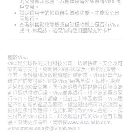
的交易通知服務，方便追蹤海外旅遊時Visa 帳
戶交易。
設定信用卡的帳單自動繳款功能，才能安心出
國旅行。
查看銷售點終端機或自動提款機上是否有Visa
或PLUS標誌，確保能夠使用國際支付卡片
關於Visa
Visa是全球性的支付科技公司，透過快速、安全及可
靠的電子支付，將超過200個國家及地區的消費者、
企業、金融機構及政府機關連結起來。Visa經營全球
最先進的支付處理網路VisaNet為基礎，每秒可處理
超過65,000筆交易，同時為消費者提供偽冒保障及為
商戶提供付款保證。Visa並非銀行，也不為消費者發
行卡片、提供信用額度，或訂定利率及收費。Visa透
過不斷創新的產品及服務，讓金融機構可以為消費者
提供更多付款選擇，包括即時付款的Visa金融卡、預
先付款的Visa預付卡，以及遞延付款的Visa信用卡產
品。查詢更多資料，請參閱
www.visa-asia.com
,
visaapnews.asia及@VisaNews。