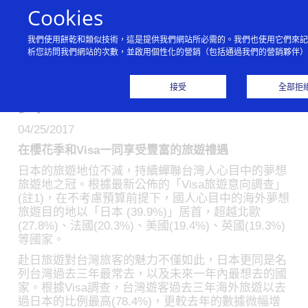
跳到內容
Cookies
我們使用餅乾和類似技術，這是提供我們網站所必需的。我們也使用它們來記
Visa旅遊調查：台灣人票
析您訪問我們網站的次數，並啟用個性化的營銷（包括通過我們的營銷夥伴）
選夢想旅遊地 日本更勝歐
接受
全部拒
美
04/25/2017
在櫻花季和Visa一同享受豐富的旅遊禮遇
日本的旅遊地位不減，持續蟬聯台灣人心目中的夢想
旅遊地之冠。根據最新公佈的「Visa旅遊意向調查」
(註1)，在不考慮預算前提下，國人心目中的海外夢想
旅遊目的地以「日本 (39.9%)」居首，超越北歐
(27.8%)、法國(20.3%)、美國(19.4%)、英國(19.3%)
等國家。
赴日旅遊對台灣旅客的魅力不僅如此，日本更同是名
列台灣過去三年最常去，以及未來一年內最想去的國
家。根據Visa調查，台灣遊客過去三年海外旅遊以去
過日本的比例最高(78.4%)，更較去年的數據微幅增