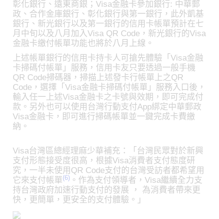
彰化銀行、遠東商銀；Visa金融卡參加銀行: 中華郵
政、合作金庫銀行、彰化銀行與第一銀行，此外凱基
銀行、新光銀行以及第一銀行的信用卡帳單預計在七
月中旬以及八月加入Visa QR Code，新光銀行的Visa
金融卡繳付帳單功能也將於八月上線。
上述帳單銀行的信用卡持卡人可搶先體驗「Visa金融
卡掃碼付帳單」服務，信用卡友只要透過一般手機
QR Code掃碼器，掃描上述發卡行帳單上之QR
Code，選擇「Visa金融卡掃碼付帳單」服務入口後，
輸入任一上述Visa金融卡之卡號與效期，即可完成付
款。另外也可以使用台灣行動支付App綁定中華郵政
Visa金融卡，即可進行掃碼帳單並一鍵完成卡費繳
納。
Visa台灣區總經理麻少華補充：「台灣民眾對於新興
支付形態接受度很高，根據Visa消費者支付態度研
究，一半未使用QR Code支付的台灣受訪者都希望用
(6)
它來支付帳單
。作為支付領導者，Visa繼續全力支
持台灣政府加速行動支付的發展 ， 為消費者帶來更
快，更簡單，更安全的支付體驗。」