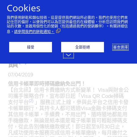
跳到內容
Cookies
我們使用餅乾和類似技術，這是提供我們網站所必需的。我們也使用它們來
(1)">
記住您的偏好，以便我們可以為您提供最佳的在線體驗，分析您訪問我們網
站的次數，並啟用個性化的營銷（包括通過我們的營銷夥伴）。有關詳細信
Visa金融卡掃碼付帳單正
息，
請參閱我們的餅乾通知。
式上線 簡單掃碼手續費減
接受
全部拒絕
審查選擇
免 限時加碼150萬刷卡金回
(1)
饋
07/04/2019
信用卡帳單即時掃碼繳納免出門！
【台北訊】信用卡費繳納方式新變革！ Visa與財金公
司攜手策略合作，宣布即日起「Visa QR Code掃碼
(2)
支付平台
」服務正式上線，參與此平台之信用卡發
卡帳單銀行，其持卡人都可透過Visa金融卡掃碼支付
其信用卡帳單，手續費，不用出門、隨時隨地都能用
手機繳款，無論是紙本還是電子帳單皆可輕鬆掃碼支
付，從此告別傳統繳款模式！即日起至9月30日止，
凡成功使用本服務完成信用卡帳單繳納，每月繳付之