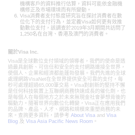
機構客戶的資料推行估算，資料可能依金融機
構修正及市場環境而有所變動。
Visa消費者支付態度研究旨在探討消費者在數
位化下的支付行為，並定義Visa如何更有效推
動數位支付，該調查於2019年3月期間共訪問了
1,250名在台灣、香港及澳門的消費者。
關於Visa Inc.
Visa是全球數位支付領域的領導者，我們的使命是透
過最具創新、可信任和安全的支付網路連接全世界，
使個人、企業和經濟都能蓬勃發展。我們先進的全球
處理網路VisaNet在全世界提供安全可靠的支付，每
秒可處理超過65,000筆交易。Visa對創新的堅持不懈
是任何科技裝置上互聯網商務快速成長的催化劑，也
是每個人在每個地方之於未來無現金社會夢想背後的
驅動力。隨著世界向數位化轉變，Visa正在應用我們
的品牌、產品、人才、網路和規模來重塑商務的未
來。查詢更多資料，請參考
About Visa
and
Visa
Blog
及
Visa Asia Pacific News Room
。