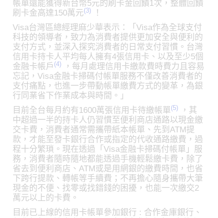
帳單還能獲得新台幣5元的刷卡金回饋1次，整體回饋
(3)
刷卡金高達150萬元
！
Visa台灣區總經理麻少華表示：「Visa作為全球支付
科技的領導者，致力為消費者提供更加安全與便利的
支付方式，並深入探究消費者的日常支付習慣。台灣
信用卡持卡人平均每人擁有4張信用卡、以及至少5個
(4)
金融卡帳戶
，每月處理信用卡繳款費時費力且容易
忘記，Visa金融卡掃碼付帳單服務不僅改善消費者的
支付痛點，也進一步帶動帳單繳費方式的變革，為銀
行同業省下作業成本與時間。」
(5)
目前全台每月約有1600萬張信用卡待繳帳單
，其
中超過一半的持卡人仍習慣至便利商店通路以現金繳
交卡費，消費者通常需攜帶紙本帳單、先到ATM提
款，才能至發卡銀行合作或指定的代收通路繳費，過
程十分繁瑣。現在透過「Visa金融卡掃碼付帳單」服
務，消費者隨時隨地都能透過手機輕鬆繳卡費，除了
省去到便利商店、ATM或是用網銀的繳費時間，也省
下跨行提款、轉帳等手續費；不再擔心隨身攜帶大筆
現金的不便、找零或找錯錢的困擾，也能一次繳交2
萬元以上的卡費。
目前已上線的信用卡帳單參加銀行 : 合作金庫銀行、