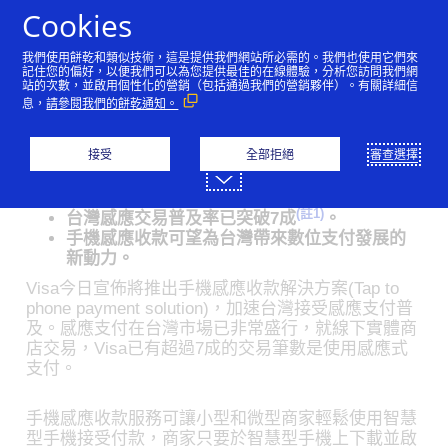
跳到內容
Cookies
我們使用餅乾和類似技術，這是提供我們網站所必需的。我們也使用它們來
Visa在台推出手機感應收
記住您的偏好，以便我們可以為您提供最佳的在線體驗，分析您訪問我們網
站的次數，並啟用個性化的營銷（包括通過我們的營銷夥伴）。有關詳細信
息，
請參閱我們的餅乾通知。
款方案 致力數位支付全面
普及
接受
全部拒絕
審查選擇
05/04/2020
(註1)
台灣感應交易普及率已突破7成
。
手機感應收款可望為台灣帶來數位支付發展的
新動力。
Visa今日宣佈將推出手機感應收款解決方案(Tap to
phone payment solution)，加速台灣接受感應支付普
及。感應支付在台灣市場已非常盛行，就線下實體商
店交易，Visa已有超過7成的交易筆數是使用感應式
支付。
手機感應收款服務可讓小型和微型商家輕鬆使用智慧
型手機接受付款，商家只要於智慧型手機上下載並啟