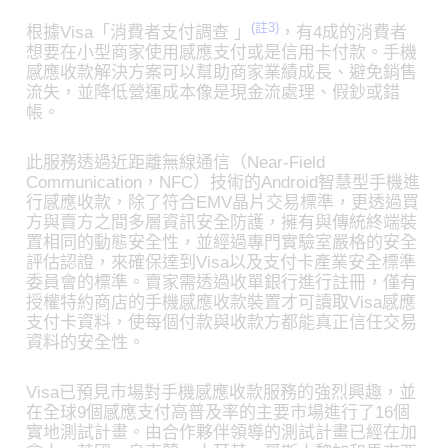
(註3)
根據Visa「消費者支付調查 」
，有4成的消費者
想要在小型商家使用感應支付或是信用卡付款。手機
感應收款解決方案可以幫助商家業績成長、避免銷售
流失，並降低營運成本像是現金流處理、假鈔或錯
帳。
此服務透過近距離無線通信（Near-Field
Communication，NFC）技術的Android智慧型手機進
行感應收款，除了符合EMV晶片交易標準，更透過買
方與賣方之間多層資訊安全防護，擁有與傳統終端裝
置相同的動態安全性，並經過專門實驗室嚴格的安全
評估認證，來確保達到Visa以及支付卡產業安全標準
委員會的標準。賣家需透過收單銀行進行註冊，僅有
授權特約商店的手機感應收款裝置才可讀取Visa感應
支付卡資料，使每個付款與收款方都能真正信任交易
資料的安全性。
Visa已預見市場對手機感應收款服務的強烈興趣，並
在全球9個感應支付高普及率的主要市場進行了16個
實地測試計畫。由合作夥伴領導的測試計畫已經在加