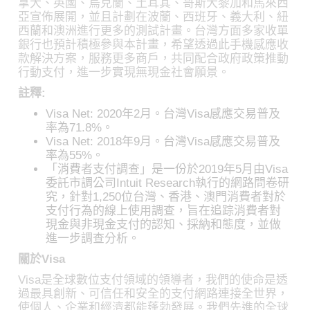
拿大、英國、烏克蘭、土耳其、哥斯大黎加和馬來西
亞宣佈展開，並且計劃在波蘭、西班牙、義大利、紐
西蘭和澳洲進行更多的測試計畫。台灣方面多家收單
銀行也預計積極參與本計畫，希望透過此手機感應收
款解決方案，服務更多商戶，共同配合政府政策推動
行動支付，進一步實現無現金社會願景。
註釋:
Visa Net: 2020年2月。台灣Visa感應交易普及
率為71.8%。
Visa Net: 2018年9月。台灣Visa感應交易普及
率為55%。
「消費者支付調查」是一份於2019年5月由Visa
委託市調公司Intuit Research執行的網路問卷研
究，針對1,250位台灣、香港、澳門消費者對於
支付行為的線上使用調查，旨在追踪消費者對
現金與非現金支付的認知、採納和態度，並做
進一步調查分析。
關於Visa
Visa是全球數位支付領域的領導者，我們的使命是透
過最具創新、可信任和安全的支付網路連接全世界，
使個人、企業和經濟都能蓬勃發展。我們先進的全球