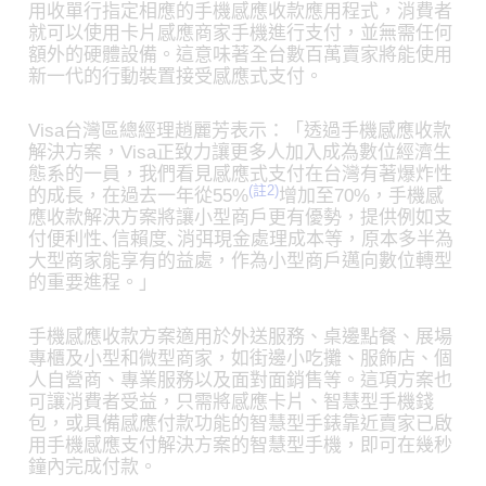
用收單行指定相應的手機感應收款應用程式，消費者
就可以使用卡片感應商家手機進行支付，並無需任何
額外的硬體設備。這意味著全台數百萬賣家將能使用
新一代的行動裝置接受感應式支付。
Visa台灣區總經理趙麗芳表示：「透過手機感應收款
解決方案，Visa正致力讓更多人加入成為數位經濟生
態系的一員，我們看見感應式支付在台灣有著爆炸性
(註2)
的成長，在過去一年從55%
增加至70%，手機感
應收款解決方案將讓小型商戶更有優勢，提供例如支
付便利性､信賴度､消弭現金處理成本等，原本多半為
大型商家能享有的益處，作為小型商戶邁向數位轉型
的重要進程。」
手機感應收款方案適用於外送服務、桌邊點餐、展場
專櫃及小型和微型商家，如街邊小吃攤、服飾店、個
人自營商、專業服務以及面對面銷售等。這項方案也
可讓消費者受益，只需將感應卡片、智慧型手機錢
包，或具備感應付款功能的智慧型手錶靠近賣家已啟
用手機感應支付解決方案的智慧型手機，即可在幾秒
鐘內完成付款。