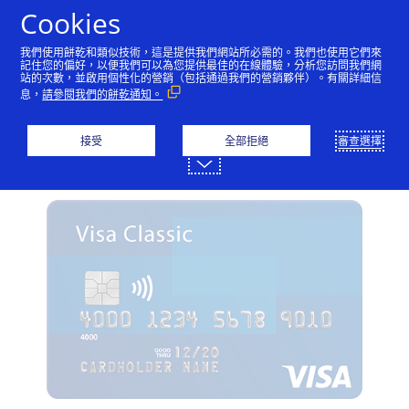
跳到內容
Cookies
我們使用餅乾和類似技術，這是提供我們網站所必需的。我們也使用它們來
記住您的偏好，以便我們可以為您提供最佳的在線體驗，分析您訪問我們網
站的次數，並啟用個性化的營銷（包括通過我們的營銷夥伴）。有關詳細信
Visa信用卡
Visa金融卡
Visa預付卡
息，
請參閱我們的餅乾通知。
Visa普卡
接受
全部拒絕
審查選擇