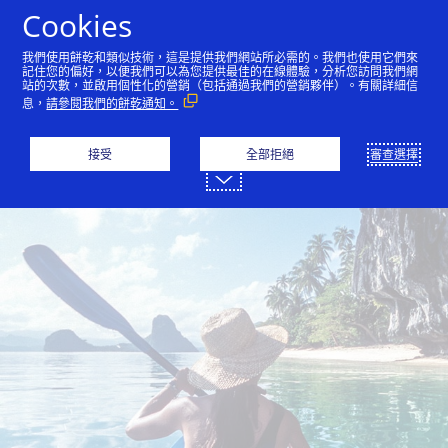
跳到內容
Cookies
我們使用餅乾和類似技術，這是提供我們網站所必需的。我們也使用它們來
記住您的偏好，以便我們可以為您提供最佳的在線體驗，分析您訪問我們網
站的次數，並啟用個性化的營銷（包括通過我們的營銷夥伴）。有關詳細信
Visa信用卡
Visa金融卡
Visa預付卡
息，
請參閱我們的餅乾通知。
接受
全部拒絕
審查選擇
Visa Platinum
®