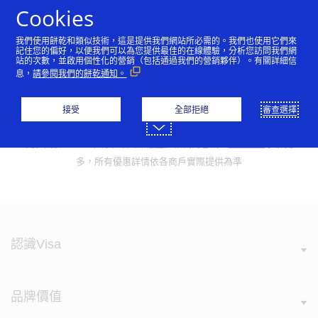
跳到內容
Cookies
我們使用餅乾和類似技術，這是提供我們網站所必需的。我們也使用它們來
記住您的偏好，以便我們可以為您提供最佳的在線體驗，分析您訪問我們網
站的次數，並啟用個性化的營銷（包括通過我們的營銷夥伴）。有關詳細信
Visa 網路優選活動
息，
請參閱我們的餅乾通知。
網購刷Visa卡，不出門也能安心買遍全世
接受
全部拒絕
審查選擇
界！
更多關於『Visa卡刷卡零風險權益』相關內容請至
說明頁面
了解更
多，所有優惠詳情依各商戶實際提供為準
認識Visa
品牌價值