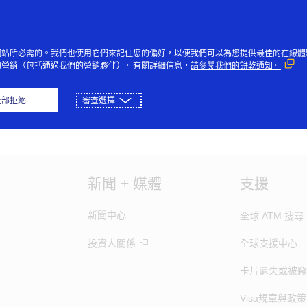
跳到內容
個人
企業
創新者
大眾
網站所必需的。我們也使用它們來記住您的偏好，以便我們可以為您提供最佳的在線體
的營銷（包括通過我們的營銷夥伴）。有關詳細信息，
請參閱我們的餅乾通知。
全部拒絕
審查選擇
s currently unavailable at this time. Please check your internet
新聞 + 媒體
支援
新聞中心
全球 ATM 搜尋
投資人關係
全球支援中心
卡片遺失或被竊
Visa規章與政策