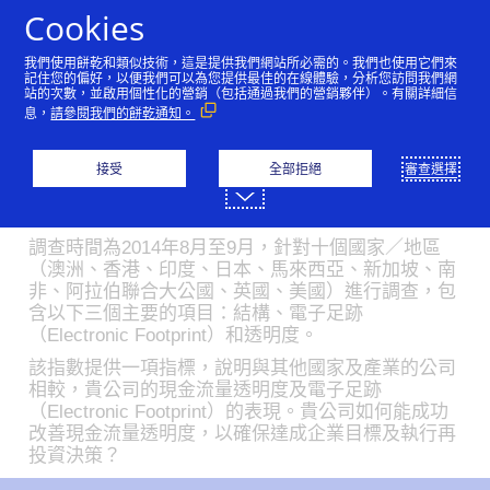
跳到內容
Cookies
我們使用餅乾和類似技術，這是提供我們網站所必需的。我們也使用它們來
記住您的偏好，以便我們可以為您提供最佳的在線體驗，分析您訪問我們網
站的次數，並啟用個性化的營銷（包括通過我們的營銷夥伴）。有關詳細信
現金流量透明度指數
息，
請參閱我們的餅乾通知。
接受
全部拒絕
審查選擇
Visa商務解決方案委託業界領先專業的商業銀行市場
研究和分析公司East & Partners Asia進行的「2014
年Visa現金流量透明度指數」調查。
調查時間為2014年8月至9月，針對十個國家／地區
（澳洲、香港、印度、日本、馬來西亞、新加坡、南
非、阿拉伯聯合大公國、英國、美國）進行調查，包
含以下三個主要的項目：結構、電子足跡
（Electronic Footprint）和透明度。
該指數提供一項指標，說明與其他國家及產業的公司
相較，貴公司的現金流量透明度及電子足跡
（Electronic Footprint）的表現。貴公司如何能成功
改善現金流量透明度，以確保達成企業目標及執行再
投資決策？