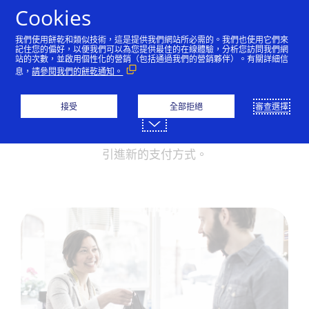
跳到內容
Cookies
我們使用餅乾和類似技術，這是提供我們網站所必需的。我們也使用它們來
記住您的偏好，以便我們可以為您提供最佳的在線體驗，分析您訪問我們網
站的次數，並啟用個性化的營銷（包括通過我們的營銷夥伴）。有關詳細信
概述
進行設定
息，
請參閱我們的餅乾通知。
接受
全部拒絕
審查選擇
Samsung Pay
引進新的支付方式。