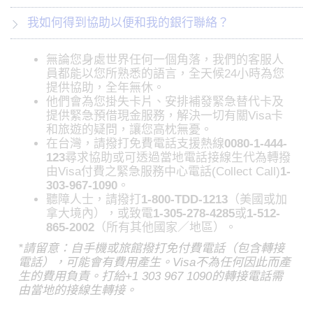
我如何得到協助以便和我的銀行聯絡？
無論您身處世界任何一個角落，我們的客服人
員都能以您所熟悉的語言，全天候24小時為您
提供協助，全年無休。
他們會為您掛失卡片、安排補發緊急替代卡及
提供緊急預借現金服務，解決一切有關Visa卡
和旅遊的疑問，讓您高枕無憂。
在台灣，請撥打免費電話支援熱線
0080-1-444-
123
尋求協助或可透過當地電話接線生代為轉撥
由Visa付費之緊急服務中心電話(Collect Call)
1-
303-967-1090
。
聽障人士，請撥打
1-800-TDD-1213
（美國或加
拿大境內），或致電
1-305-278-4285
或
1-512-
865-2002
（所有其他國家／地區）。
*請留意：自手機或旅館撥打免付費電話（包含轉接
電話），可能會有費用產生。Visa不為任何因此而產
生的費用負責。打給+1 303 967 1090的轉接電話需
由當地的接線生轉接。