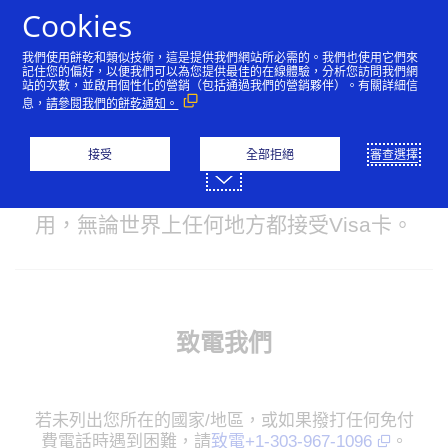
跳到內容
Cookies
我們使用餅乾和類似技術，這是提供我們網站所必需的。我們也使用它們來
記住您的偏好，以便我們可以為您提供最佳的在線體驗，分析您訪問我們網
站的次數，並啟用個性化的營銷（包括通過我們的營銷夥伴）。有關詳細信
卡片是否遺失或遭竊？
息，
請參閱我們的餅乾通知。
無需擔心，我們隨時為您提供協助。請聯
接受
全部拒絕
審查選擇
絡我們的客戶服務專業人員團隊，他們將
確保您能夠繼續安全地支付您所需的費
用，無論世界上任何地方都接受Visa卡。
致電我們
若未列出您所在的國家/地區，或如果撥打任何免付
費電話時遇到困難，請
致電+1-303-967-1096
。