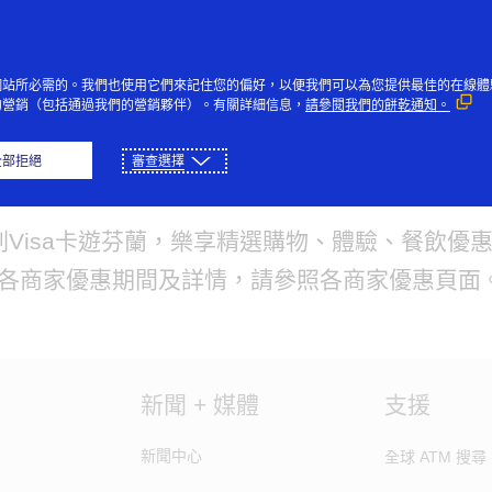
跳到內容
個人
企業
創新者
大眾
網站所必需的。我們也使用它們來記住您的偏好，以便我們可以為您提供最佳的在線體
的營銷（包括通過我們的營銷夥伴）。有關詳細信息，
請參閱我們的餅乾通知。
全部拒絕
審查選擇
暢遊芬蘭
刷Visa卡遊芬蘭，樂享精選購物、體驗、餐飲優惠 
*各商家優惠期間及詳情，請參照各商家優惠頁面
新聞 + 媒體
支援
新聞中心
全球 ATM 搜尋