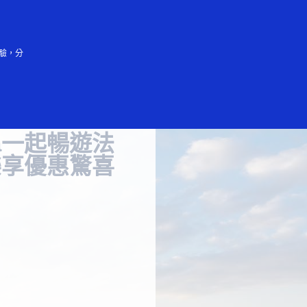
登入/註冊
驗，分
sa一起暢遊法
樂享優惠驚喜