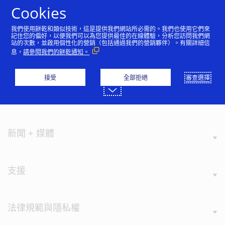
跳到內容
Cookies
我們使用餅乾和類似技術，這是提供我們網站所必需的。我們也使用它們來
記住您的偏好，以便我們可以為您提供最佳的在線體驗，分析您訪問我們網
站的次數，並啟用個性化的營銷（包括通過我們的營銷夥伴）。有關詳細信
息，
請參閱我們的餅乾通知。
認識Visa
接受
全部拒絕
審查選擇
品牌價值
新聞 + 媒體
支援
法律規範與隱私權