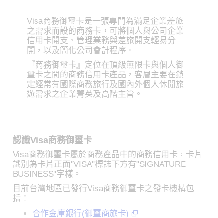
Visa商務御璽卡是一張專門為滿足企業差旅
之需求而設的商務卡，可將個人與公司企業
信用卡開支、管理業務與差旅開支輕易分
開，以及簡化公司會計程序。
『商務御璽卡』定位在頂級無限卡與個人御
璽卡之間的商務信用卡產品，客層主要在鎖
定經常有國際商務旅行及國內外個人休閒旅
遊需求之企業菁英及高階主管。
認識Visa商務御璽卡
Visa商務御璽卡屬於商務產品中的商務信用卡，卡片
識別為卡片正面"VISA"標誌下方有"SIGNATURE
BUSINESS"字樣。
目前台灣地區已發行Visa商務御璽卡之發卡機構包
括：
合作金庫銀行(御璽商旅卡)