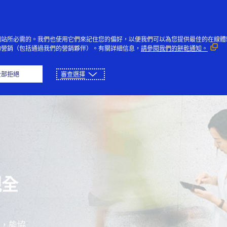
跳到內容
個人
企業
創新者
大眾
網站所必需的。我們也使用它們來記住您的偏好，以便我們可以為您提供最佳的在線體
的營銷（包括通過我們的營銷夥伴）。有關詳細信息，
請參閱我們的餅乾通知。
概述
能力
使用方案
合作夥伴
全部拒絕
審查選擇
現全
方案，能協