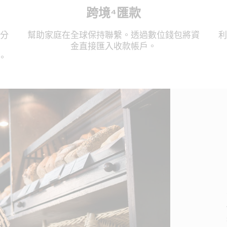
跨境⁴匯款
友分
幫助家庭在全球保持聯繫。透過數位錢包將資
利
金直接匯入收款帳戶。
。