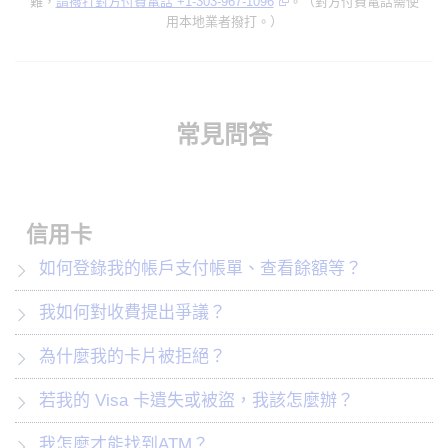
難，
請撥打對方付費電話 +1-303-967-1096
。（對方付費電話需使
用本地業者撥打。）
常見問答
信用卡
如何登錄我的帳戶支付帳單、查看餘額等？
我如何對收費提出爭議？
為什麼我的卡片被拒絕？
若我的 Visa 卡遺失或被盜，我該怎麼辦？
我怎麼才能找到ATM？