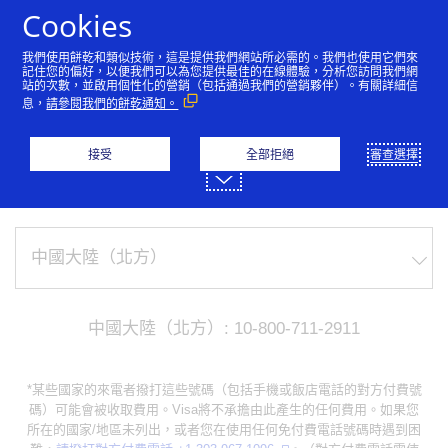
跳到內容
Cookies
我們使用餅乾和類似技術，這是提供我們網站所必需的。我們也使用它們來
記住您的偏好，以便我們可以為您提供最佳的在線體驗，分析您訪問我們網
站的次數，並啟用個性化的營銷（包括通過我們的營銷夥伴）。有關詳細信
支援服務
息，
請參閱我們的餅乾通知。
需要幫忙？致電我們
接受
全部拒絕
審查選擇
For lost or stolen credit cards, please call us:
中國大陸（北方）: 10-800-711-2911
*某些國家的來電者撥打這些號碼（包括手機或飯店電話的對方付費號
碼）可能會被收取費用。Visa將不承擔由此產生的任何費用。如果您
所在的國家/地區未列出，或者您在使用任何免付費電話號碼時遇到困