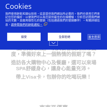
跳到內容
Cookies
我們使用餅乾和類似技術，這是提供我們網站所必需的。我們也使用它們來
記住您的偏好，以便我們可以為您提供最佳的在線體驗，分析您訪問我們網
站的次數，並啟用個性化的營銷（包括通過我們的營銷夥伴）。有關詳細信
曼谷
倫敦
紐約
巴黎
首爾
新加坡
息，
請參閱我們的餅乾通知。
東南亞
接受
全部拒絕
審查選擇
一個用微笑溝通、以美食會友的熱帶國
度，準備好來上一個熱情的假期了嗎？
造訪各大購物中心及餐廳，還可以來場
SPA舒緩身心，讓身心能量充沛。
帶上Visa卡，包辦你的吃喝玩樂！