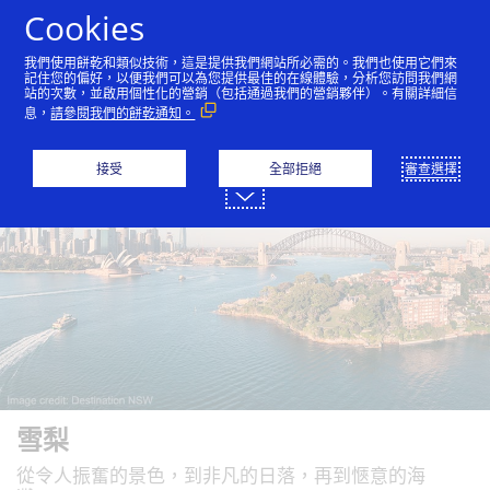
跳到內容
Cookies
我們使用餅乾和類似技術，這是提供我們網站所必需的。我們也使用它們來
記住您的偏好，以便我們可以為您提供最佳的在線體驗，分析您訪問我們網
站的次數，並啟用個性化的營銷（包括通過我們的營銷夥伴）。有關詳細信
曼谷
倫敦
紐約
巴黎
首爾
新加坡
息，
請參閱我們的餅乾通知。
接受
全部拒絕
審查選擇
雪梨
從令人振奮的景色，到非凡的日落，再到愜意的海