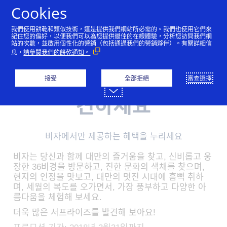
跳到內容
Cookies
我們使用餅乾和類似技術，這是提供我們網站所必需的。我們也使用它們來
記住您的偏好，以便我們可以為您提供最佳的在線體驗，分析您訪問我們網
繁體中文
简体中文
日本語
한국어
站的次數，並啟用個性化的營銷（包括通過我們的營銷夥伴）。有關詳細信
息，
請參閱我們的餅乾通知。
接受
全部拒絕
審查選擇
대만에서 즐거움을 발
견하세요
비자에서만 제공하는 혜택을 누리세요
비자는 당신과 함께 대만의 즐거움을 찾고, 신비롭고 웅
장한 36비경을 방문하고, 진한 문화의 색채를 찾으며,
현지의 인정을 맛보고, 대만의 멋진 시대에 흠뻑 취하
며, 세월의 복도를 오가면서, 가장 풍부하고 다양한 아
름다움을 체험해 보세요.
더욱 많은 서프라이즈를 발견해 보아요!