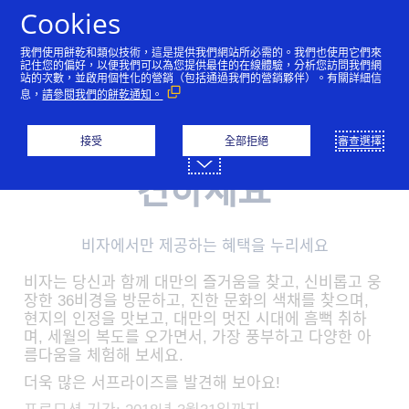
跳到內容
Cookies
我們使用餅乾和類似技術，這是提供我們網站所必需的。我們也使用它們來
記住您的偏好，以便我們可以為您提供最佳的在線體驗，分析您訪問我們網
繁體中文
简体中文
日本語
한국어
站的次數，並啟用個性化的營銷（包括通過我們的營銷夥伴）。有關詳細信
息，
請參閱我們的餅乾通知。
接受
全部拒絕
審查選擇
대만에서 즐거움을 발
견하세요
비자에서만 제공하는 혜택을 누리세요
비자는 당신과 함께 대만의 즐거움을 찾고, 신비롭고 웅
장한 36비경을 방문하고, 진한 문화의 색채를 찾으며,
현지의 인정을 맛보고, 대만의 멋진 시대에 흠뻑 취하
며, 세월의 복도를 오가면서, 가장 풍부하고 다양한 아
름다움을 체험해 보세요.
더욱 많은 서프라이즈를 발견해 보아요!