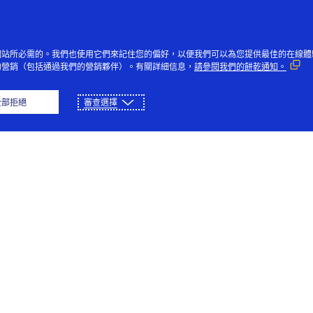
跳到內容
個人
企業
創新者
大眾
網站所必需的。我們也使用它們來記住您的偏好，以便我們可以為您提供最佳的在線體
的營銷（包括通過我們的營銷夥伴）。有關詳細信息，
請參閱我們的餅乾通知。
sh
繁體中文
简体中文
日本語
全部拒絕
審查選擇