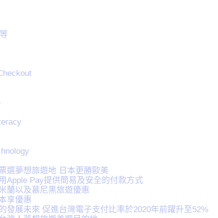
聞等
Checkout
e
iteracy
chnology
s
人票選夢想旅遊地 日本更勝歐美
用Apple Pay提供簡易及安全的付款方式
、米蘭以及慕尼黑旅遊優惠
日本享優惠
付的發展未來 促進台灣電子支付比率於2020年前躍升至52%