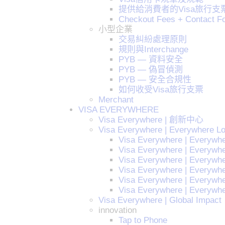
提供給消費者的Visa旅行支
Checkout Fees + Contact F
小型企業
交易糾紛處理原則
規則與Interchange
PYB — 資料安全
PYB — 偽冒偵測
PYB — 安全合規性
如何收受Visa旅行支票
Merchant
VISA EVERYWHERE
Visa Everywhere | 創新中心
Visa Everywhere | Everywhere L
Visa Everywhere | Everywhe
Visa Everywhere | Everywhe
Visa Everywhere | Everywhe
Visa Everywhere | Everywher
Visa Everywhere | Everywher
Visa Everywhere | Everywhe
Visa Everywhere | Global Impact
innovation
Tap to Phone