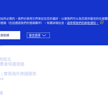
跳到內容
個人
企業
創新者
大眾
網站所必需的。我們也使用它們來記住您的偏好，以便我們可以為您提供最佳的在線體
的營銷（包括通過我們的營銷夥伴）。有關詳細信息，
請參閱我們的餅乾通知。
全部拒絕
審查選擇
ts
e應用程式
及消費者保護措施
ct）| 實現海外跨國匯款
ve
贈