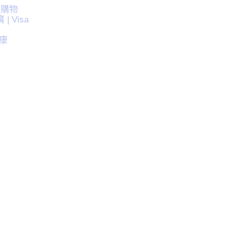
心購物
 Visa
好康