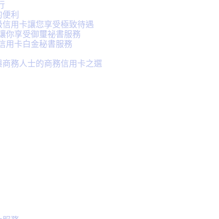
行
的便利
的頂級信用卡讓您享受極致待遇
ature讓你享受御璽祕書服務
num 信用卡白金秘書服務
企業與商務人士的商務信用卡之選