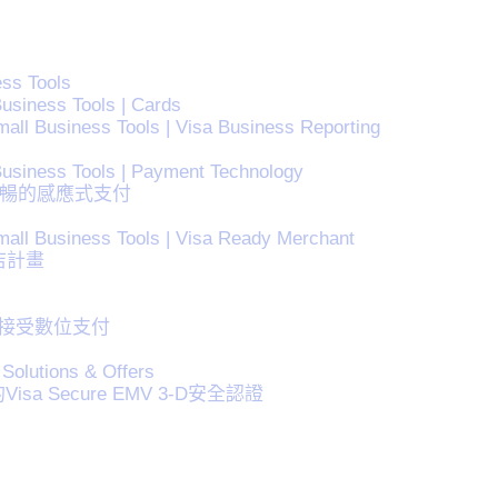
ess Tools
usiness Tools | Cards
all Business Tools | Visa Business Reporting
Business Tools | Payment Technology
利流暢的感應式支付
mall Business Tools | Visa Ready Merchant
商店計畫
約商店接受數位支付
Solutions & Offers
sa Secure EMV 3-D安全認證